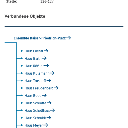
Stelle:
126-127
Verbundene Objekte
Ensemble Kaiser-Friedrich-Platz
Haus Caesar
Haus Barth
Haus Rößler
Haus Kulemann
Haus Trostorff
Haus Freudenberg
Haus Bode
Haus Schlotte
Haus Schellhass
Haus Schmidt
Haus Meyer