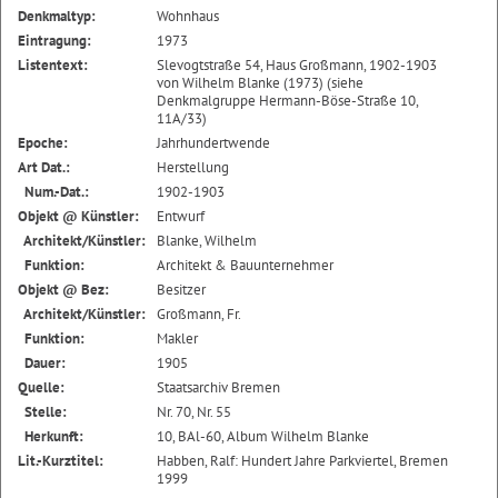
Denkmaltyp:
Wohnhaus
Eintragung:
1973
Listentext:
Slevogtstraße 54, Haus Großmann, 1902-1903
von Wilhelm Blanke (1973) (siehe
Denkmalgruppe Hermann-Böse-Straße 10,
11A/33)
Epoche:
Jahrhundertwende
Art Dat.:
Herstellung
Num.-Dat.:
1902-1903
Objekt @ Künstler:
Entwurf
Architekt/Künstler:
Blanke, Wilhelm
Funktion:
Architekt & Bauunternehmer
Objekt @ Bez:
Besitzer
Architekt/Künstler:
Großmann, Fr.
Funktion:
Makler
Dauer:
1905
Quelle:
Staatsarchiv Bremen
Stelle:
Nr. 70, Nr. 55
Herkunft:
10, BAl-60, Album Wilhelm Blanke
Lit.-Kurztitel:
Habben, Ralf: Hundert Jahre Parkviertel, Bremen
1999