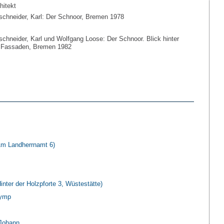
hitekt
lschneider, Karl: Der Schnoor, Bremen 1978
lschneider, Karl und Wolfgang Loose: Der Schnoor. Blick hinter
 Fassaden, Bremen 1982
m Landherrnamt 6)
ter der Holzpforte 3, Wüstestätte)
lymp
 Johann