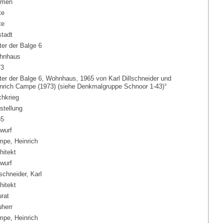
emen
te
te
stadt
ter der Balge 6
hnhaus
73
ter der Balge 6, Wohnhaus, 1965 von Karl Dillschneider und
nrich Campe (1973) (siehe Denkmalgruppe Schnoor 1-43)°
hkrieg
stellung
65
wurf
pe, Heinrich
hitekt
wurf
lschneider, Karl
hitekt
rat
herr
pe, Heinrich