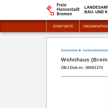
LANDESAMT
BAU- UND 
STARTSEITE
ORGANISATIO
Denkmalliste
Denkmaldatenban
Wohnhaus (Breme
OBJ-Dok-nr.: 00001374