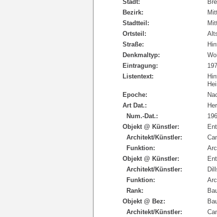
Stadt:
Br
Bezirk:
Mit
Stadtteil:
Mit
Ortsteil:
Alt
Straße:
Hin
Denkmaltyp:
Wo
Eintragung:
19
Listentext:
Hin
Hei
Epoche:
Nac
Art Dat.:
Her
Num.-Dat.:
19
Objekt @ Künstler:
Ent
Architekt/Künstler:
Cam
Funktion:
Arc
Objekt @ Künstler:
Ent
Architekt/Künstler:
Dil
Funktion:
Arc
Rank:
Bau
Objekt @ Bez:
Bau
Architekt/Künstler:
Cam