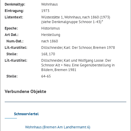
Denkmaltyp:
Wohnhaus
Eintragung:
1973
Listentext:
Wüstestätte 1, Wohnhaus, nach 1860 (1973)
(siehe Denkmalgruppe Schnoor 1-43)°
Epoche:
Historismus
Art Dat.:
Herstellung
Num.-Dat.:
nach 1860
Lit.-Kurztitel:
Dillschneider, Karl: Der Schnoor, Bremen 1978
Stelle:
168, 170
Lit.-Kurztitel:
Dillschneider, Karl und Wolfgang Loose: Der
Schnoor Alt + Neu. Eine Gegenüberstellung in
Bildern, Bremen 1981
Stelle:
64-65
Verbundene Objekte
Schnoorviertel
Wohnhaus (Bremen Am Landherrnamt 6)