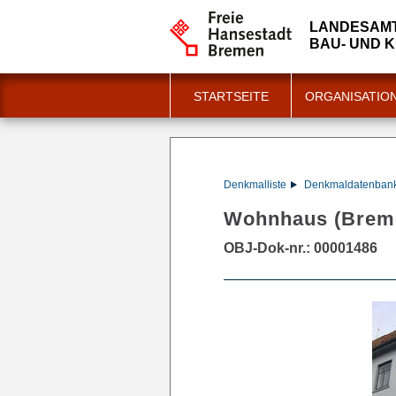
LANDESAMT
BAU- UND 
STARTSEITE
ORGANISATIO
Denkmalliste
Denkmaldatenban
Wohnhaus (Breme
OBJ-Dok-nr.: 00001486