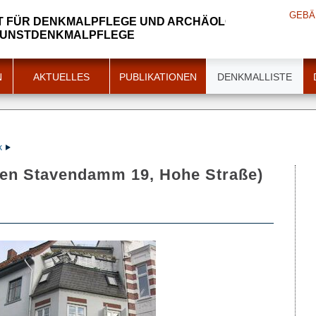
GEBÄ
 FÜR DENKMALPFLEGE UND ARCHÄOLOGIE
KUNSTDENKMALPFLEGE
N
AKTUELLES
PUBLIKATIONEN
DENKMALLISTE
k
n Stavendamm 19, Hohe Straße)