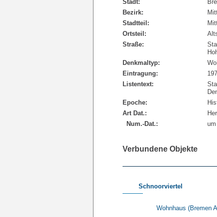
Stadt:
Br
Bezirk:
Mit
Stadtteil:
Mit
Ortsteil:
Alt
Straße:
St
Hoh
Denkmaltyp:
Wo
Eintragung:
19
Listentext:
Sta
Den
Epoche:
His
Art Dat.:
Her
Num.-Dat.:
um
Verbundene Objekte
Schnoorviertel
Wohnhaus (Bremen A