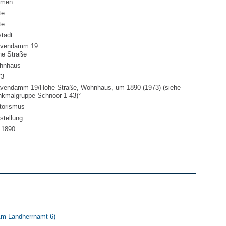
emen
te
te
stadt
avendamm 19
e Straße
hnhaus
73
vendamm 19/Hohe Straße, Wohnhaus, um 1890 (1973) (siehe
kmalgruppe Schnoor 1-43)°
torismus
stellung
 1890
m Landherrnamt 6)