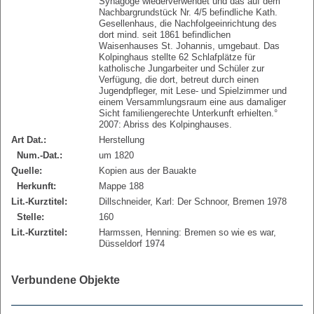
Synagoge wiederverwendet und das auf dem
Nachbargrundstück Nr. 4/5 befindliche Kath.
Gesellenhaus, die Nachfolgeeinrichtung des
dort mind. seit 1861 befindlichen
Waisenhauses St. Johannis, umgebaut. Das
Kolpinghaus stellte 62 Schlafplätze für
katholische Jungarbeiter und Schüler zur
Verfügung, die dort, betreut durch einen
Jugendpfleger, mit Lese- und Spielzimmer und
einem Versammlungsraum eine aus damaliger
Sicht familiengerechte Unterkunft erhielten.°
2007: Abriss des Kolpinghauses.
Art Dat.:
Herstellung
Num.-Dat.:
um 1820
Quelle:
Kopien aus der Bauakte
Herkunft:
Mappe 188
Lit.-Kurztitel:
Dillschneider, Karl: Der Schnoor, Bremen 1978
Stelle:
160
Lit.-Kurztitel:
Harmssen, Henning: Bremen so wie es war,
Düsseldorf 1974
Verbundene Objekte