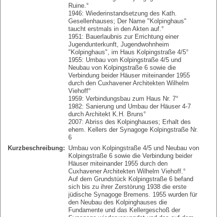
Ruine.°
1946: Wiederinstandsetzung des Kath.
Gesellenhauses; Der Name "Kolpinghaus"
taucht erstmals in den Akten auf.°
1951: Bauerlaubnis zur Errichtung einer
Jugendunterkunft, Jugendwohnheim
"Kolpinghaus", im Haus Kolpingstraße 4/5°
1955: Umbau von Kolpingstraße 4/5 und
Neubau von Kolpingstraße 6 sowie die
Verbindung beider Häuser miteinander 1955
durch den Cuxhavener Architekten Wilhelm
Viehoff°
1959: Verbindungsbau zum Haus Nr. 7°
1982: Sanierung und Umbau der Häuser 4-7
durch Architekt K.H. Bruns°
2007: Abriss des Kolpinghauses; Erhalt des
ehem. Kellers der Synagoge Kolpingstraße Nr.
6
Kurzbeschreibung:
Umbau von Kolpingstraße 4/5 und Neubau von
Kolpingstraße 6 sowie die Verbindung beider
Häuser miteinander 1955 durch den
Cuxhavener Architekten Wilhelm Viehoff.°
Auf dem Grundstück Kolpingstraße 6 befand
sich bis zu ihrer Zerstörung 1938 die erste
jüdische Synagoge Bremens. 1955 wurden für
den Neubau des Kolpinghauses die
Fundamente und das Kellergeschoß der