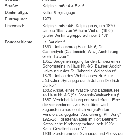
Straße:
Kolpingstraße 4 & 5 & 6
Denkmaltyp:
Keller & Synagoge
Eintragung:
1973
Listentext:
Kolpingstraße 4/6, Kolpinghaus, um 1820,
Umbau 1955 von Wilhelm Viehoff (1973)
(siehe Denkmalgruppe Schnoor 1-43)°
Baugeschichte:
Lt. Bauakte:°
1860: Umbauantrag Haus Nr. 6, Dr.
Castendyck (Castendick) Wtw.; Ausführung
Gerh. Tölcken°
1861: Baugenehmigung für den Einbau eines
Schornsteins in Haus Nr. 4/5, Bauherr Adolph
Unkraut für das St. Johannis-Waisenhaus°
1876: Umbau des Wohnhauses Nr. 6 zur
Jüdischen Synagoge durch Johann Diedrich
Dunkel°
1886: Anbau eines Wasch- und Badehauses
an Haus Nr. 4/5 (St. Johannis-Waisenhaus)°
1887: Vereinheitlichung der Vorderfront: Eine
der vorhandenen zwei Haustüren wird
zugunsten eines deutlich vergrößerten
Fensters aufgegeben; Ausführung: Ph. Jung°
1925-28: Toilettenanlagen im Hof; Bauherr:
Katholische Kirchengemeinde, seit 1928:
Kath. Gesellenhaus e.V.°
1938: Zerstörung der Synagoge und Abriss der