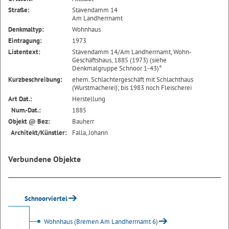
Straße:
Stavendamm 14
Am Landherrnamt
Denkmaltyp:
Wohnhaus
Eintragung:
1973
Listentext:
Stavendamm 14/Am Landherrnamt, Wohn-
Geschäftshaus, 1885 (1973) (siehe
Denkmalgruppe Schnoor 1-43)°
Kurzbeschreibung:
ehem. Schlachtergeschäft mit Schlachthaus
(Wurstmacherei); bis 1983 noch Fleischerei
Art Dat.:
Herstellung
Num.-Dat.:
1885
Objekt @ Bez:
Bauherr
Architekt/Künstler:
Falla, Johann
Verbundene Objekte
Schnoorviertel
Wohnhaus (Bremen Am Landherrnamt 6)