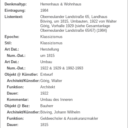
Denkmaltyp:
Herrenhaus & Wohnhaus
Eintragung:
1984
Listentext:
Oberneulander Landstraße 65, Landhaus
Böving, um 1815, Umbauten, 1922 von Walter
Görig, Vorhalle 1929 (siehe Gesamtanlage
Oberneulander Landstraße 65/67) (1984)
Epoche:
Klassizismus
Stil:
Klassizismus
Art Dat.:
Herstellung
Num.-Dat.:
um 1815
Art Dat.:
Umbau
Num.-Dat.:
1922 & 1929 & 1992-1993
Objekt @ Künstler:
Entwurf
Architekt/Künstler:
Görig, Walter
Funktion:
Architekt
Dauer:
1922
Kommentar:
Umbau des Inneren
Objekt @ Bez:
Bauherr
Architekt/Künstler:
Böving, Johann Wilhelm
Funktion:
Geldwechsler & Assekuranzmakler
Dauer:
1815