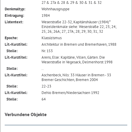
27 & 27a & 28 & 29 & 30 & 31 & 32
Denkmaltyp:
Wohnhausgruppe
Eintragung:
1984
Listentext:
Weserstraße 22-32, Kapitänshäuser (1984)°
Einzeldenkmale siehe: Weserstraße 22; 23; 24;
25; 26; 26A; 27; 27A; 28; 29; 30; 31; 32
Epoche:
Klassizismus
Lit.-Kurztitel:
Architektur in Bremen und Bremerhaven, 1988
Stelle:
Nr. 153
Lit.-Kurztitel:
Arens, Else: Kapitäne, Villen, Gärten. Die
Weserstraße in Vegesack, Delmenhorst 1998
Stelle:
..
Lit.-Kurztitel:
Aschenbeck, Nils: 33 Häuser in Bremen - 33
Bremer Geschichten, Bremen 2004
Stelle:
22-23
Lit.-Kurztitel:
Dehio Bremen/Niedersachsen 1992
Stelle:
64
Verbundene Objekte