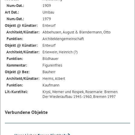
Num.-Dat.:
1909
Art Dat.:
Umbau
Num.-Dat.:
1979
Objekt @ Künstler:
Entwurf
Architekt/Künstler:
Abbehusen, August & Blendermann, Otto
Funktion:
Architektengemeinschaft
Objekt @ Künstler:
Entwurf
Architekt/Künstler:
Erlewein, Heinrich (?)
Funktion:
Bildhauer
Kommentar:
Figurenfries
Objekt @ Bez:
Bauherr
Architekt/Künstler:
Herms, Albert
Funktion:
Kaufmann
Lit.-Kurztitel:
Krysl, Werner und Rospek, Rosemarie: Bremen.
Der Wiederaufbau 1945-1960, Bremen 1997
Verbundene Objekte