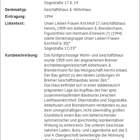
Sögestraße 17 & 19
Denkmaltyp:
Geschäftshaus & Wohnhaus
Eintragung:
1994
Listentext:
Unser Lieben Frauen Kirchhof 17, Geschäftshaus
Herms, 1909 von Abbehusen & Blendermann,
Figurenfries von Hermann Erlewein (?) (1994)
(siehe Denkmalgruppe Unser Lieben Frauen
Kirchhof 6-30)°
Sögestraße 17/19°
Kurzbeschreibung:
Das fünfgeschossige Wohn- und Geschäftshaus
wurde 1909 vom der angesehenen Bremer
Architektengemeinschaft Abbehusen &
Blendermann für das Wollgeschäft Herms erbaut.
Der Bau gehört zu den besten Leistungen im
Bremer Geschäftshausbau seiner Zeit.°
Das Haus befindet sich in einer städtebaulich
prägnanten Lage als Kopfbau des hier spitz
zusammenlaufenden Baublocks zwischen
Liebfrauenkirchhof, Obernstraße und Sögestraße.
Abbehusen und Blendermann verstanden es, aus
dem unregelmäßigen, nicht übermäßig großen
Grundstück einen Bau von beherrschender
symmetrischer und gleichzeitig repräsentativer
Wirkung zu entwickeln. Die unteren Geschosse
nahmen Laden-, Büro- und Lagerräume auf, das 3.
und 4. Obergeschoß beherbergte die Wohnung