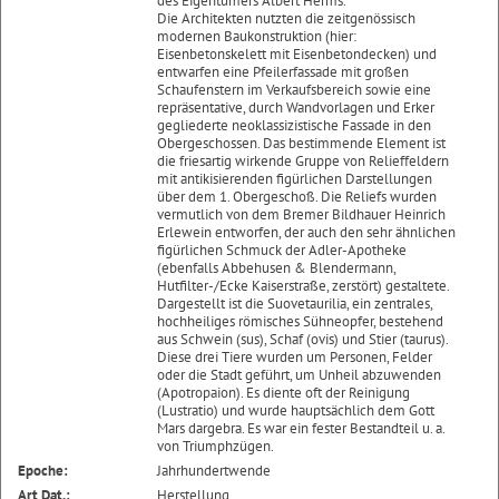
des Eigentümers Albert Herms.°
Die Architekten nutzten die zeitgenössisch
modernen Baukonstruktion (hier:
Eisenbetonskelett mit Eisenbetondecken) und
entwarfen eine Pfeilerfassade mit großen
Schaufenstern im Verkaufsbereich sowie eine
repräsentative, durch Wandvorlagen und Erker
gegliederte neoklassizistische Fassade in den
Obergeschossen. Das bestimmende Element ist
die friesartig wirkende Gruppe von Relieffeldern
mit antikisierenden figürlichen Darstellungen
über dem 1. Obergeschoß. Die Reliefs wurden
vermutlich von dem Bremer Bildhauer Heinrich
Erlewein entworfen, der auch den sehr ähnlichen
figürlichen Schmuck der Adler-Apotheke
(ebenfalls Abbehusen & Blendermann,
Hutfilter-/Ecke Kaiserstraße, zerstört) gestaltete.
Dargestellt ist die Suovetaurilia, ein zentrales,
hochheiliges römisches Sühneopfer, bestehend
aus Schwein (sus), Schaf (ovis) und Stier (taurus).
Diese drei Tiere wurden um Personen, Felder
oder die Stadt geführt, um Unheil abzuwenden
(Apotropaion). Es diente oft der Reinigung
(Lustratio) und wurde hauptsächlich dem Gott
Mars dargebra. Es war ein fester Bestandteil u. a.
von Triumphzügen.
Epoche:
Jahrhundertwende
Art Dat.:
Herstellung