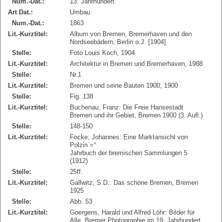
Num.-Dat.:
13. Jahrhundert
Art Dat.:
Umbau
Num.-Dat.:
1863
Lit.-Kurztitel:
Album von Bremen, Bremerhaven und den
Nordseebädern, Berlin o.J. [1904]
Stelle:
Foto Louis Koch, 1904
Lit.-Kurztitel:
Architektur in Bremen und Bremerhaven, 1988
Stelle:
Nr.1
Lit.-Kurztitel:
Bremen und seine Bauten 1900, 1900
Stelle:
Fig. 138
Lit.-Kurztitel:
Buchenau, Franz: Die Freie Hansestadt
Bremen und ihr Gebiet, Bremen 1900 (3. Aufl.)
Stelle:
148-150
Lit.-Kurztitel:
Focke, Johannes: Eine Marktansicht von
Polzin =°
Jahrbuch der bremischen Sammlungen 5
(1912)
Stelle:
25ff.
Lit.-Kurztitel:
Gallwitz, S.D.: Das schöne Bremen, Bremen
1925
Stelle:
Abb. 53
Lit.-Kurztitel:
Goergens, Harald und Alfred Löhr: Bilder für
Alle. Bremer Photographie im 19. Jahrhundert,