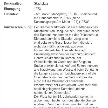
Denkmaltyp:
Stadtplatz
Eintragung:
1973
Listentext:
- Am Markt, Marktplatz, 13. Jh., Speichenrad
mit Hanseatenkreuz, 1863 (siehe
Denkmalgruppe Am Markt 1-21) (1973)°
Kurzbeschreibung:
Der Bremer Marktplatz ist ein städtebauliches
Kunstwerk von Rang. Seinen Höhepunkt bildet
das Rathaus zusammen mit der Rolandstatue.
Die stadträumliche Situation zeigt eine
eindrucksvolle Geschlossenheit, die sich,
nicht planmäßig angelegt, aus einem
frühmittelalterlichen Handelsplatz am
Dünenhang zwischen der Domburg und dem
Liebfrauenkirchhof im Norden, der
Wilhadikirche im Osten und der Balge im
Süden entwickelt hat. Auf drei Ecken münden
alte Hauptwege: am Westrand beim Schütting
die Langenstraße, am Liebfrauenkirchhof die
Obernstraße und auf der Südost-Ecke die
einst auf die Weserbrücke führende
Wachtstraße; der Domvorplatz vermittelt zum
nördlich gelegenen Domshof und zur
nordöstlichen Domsheide.°
Der Platz hat im 14. Jahrhundert seine, im
groben auch heute noch bestehende Grenze
erfahren. Zwischen Domimmunität und der