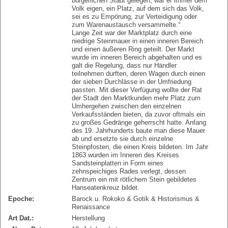
bürgerlichen Stadt gelegen, war er immer dem
Volk eigen, ein Platz, auf dem sich das Volk,
sei es zu Empörung, zur Verteidigung oder
zum Warenaustausch versammelte.°
Lange Zeit war der Marktplatz durch eine
niedrige Steinmauer in einen inneren Bereich
und einen äußeren Ring geteilt. Der Markt
wurde im inneren Bereich abgehalten und es
galt die Regelung, dass nur Händler
teilnehmen durften, deren Wagen durch einen
der sieben Durchlässe in der Umfriedung
passten. Mit dieser Verfügung wollte der Rat
der Stadt den Marktkunden mehr Platz zum
Umhergehen zwischen den einzelnen
Verkaufsständen bieten, da zuvor oftmals ein
zu großes Gedränge geherrscht hatte. Anfang
des 19. Jahrhunderts baute man diese Mauer
ab und ersetzte sie durch einzelne
Steinpfosten, die einen Kreis bildeten. Im Jahr
1863 wurden im Inneren des Kreises
Sandsteinplatten in Form eines
zehnspeichiges Rades verlegt, dessen
Zentrum ein mit rötlichem Stein gebildetes
Hanseatenkreuz bildet.
Epoche:
Barock u. Rokoko & Gotik & Historismus &
Renaissance
Art Dat.:
Herstellung