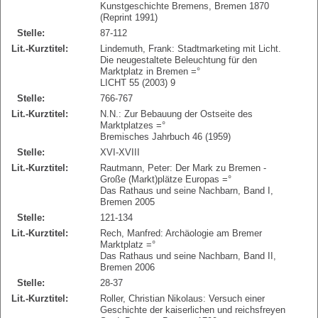
Kunstgeschichte Bremens, Bremen 1870
(Reprint 1991)
Stelle:
87-112
Lit.-Kurztitel:
Lindemuth, Frank: Stadtmarketing mit Licht.
Die neugestaltete Beleuchtung für den
Marktplatz in Bremen =°
LICHT 55 (2003) 9
Stelle:
766-767
Lit.-Kurztitel:
N.N.: Zur Bebauung der Ostseite des
Marktplatzes =°
Bremisches Jahrbuch 46 (1959)
Stelle:
XVI-XVIII
Lit.-Kurztitel:
Rautmann, Peter: Der Mark zu Bremen -
Große (Markt)plätze Europas =°
Das Rathaus und seine Nachbarn, Band I,
Bremen 2005
Stelle:
121-134
Lit.-Kurztitel:
Rech, Manfred: Archäologie am Bremer
Marktplatz =°
Das Rathaus und seine Nachbarn, Band II,
Bremen 2006
Stelle:
28-37
Lit.-Kurztitel:
Roller, Christian Nikolaus: Versuch einer
Geschichte der kaiserlichen und reichsfreyen