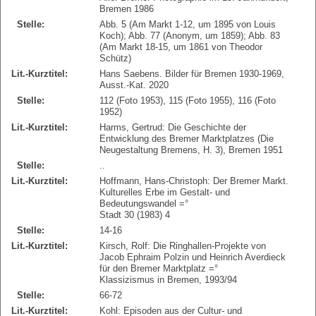
Bremen 1986
Stelle:
Abb. 5 (Am Markt 1-12, um 1895 von Louis
Koch); Abb. 77 (Anonym, um 1859); Abb. 83
(Am Markt 18-15, um 1861 von Theodor
Schütz)
Lit.-Kurztitel:
Hans Saebens. Bilder für Bremen 1930-1969,
Ausst.-Kat. 2020
Stelle:
112 (Foto 1953), 115 (Foto 1955), 116 (Foto
1952)
Lit.-Kurztitel:
Harms, Gertrud: Die Geschichte der
Entwicklung des Bremer Marktplatzes (Die
Neugestaltung Bremens, H. 3), Bremen 1951
Stelle:
..
Lit.-Kurztitel:
Hoffmann, Hans-Christoph: Der Bremer Markt.
Kulturelles Erbe im Gestalt- und
Bedeutungswandel =°
Stadt 30 (1983) 4
Stelle:
14-16
Lit.-Kurztitel:
Kirsch, Rolf: Die Ringhallen-Projekte von
Jacob Ephraim Polzin und Heinrich Averdieck
für den Bremer Marktplatz =°
Klassizismus in Bremen, 1993/94
Stelle:
66-72
Lit.-Kurztitel:
Kohl: Episoden aus der Cultur- und