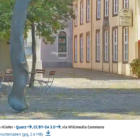
-Kiefer -
Quarz
,
CC BY-SA 3.0
, via Wikimedia Commons
erunterladen (jpg, 2.6 MB)